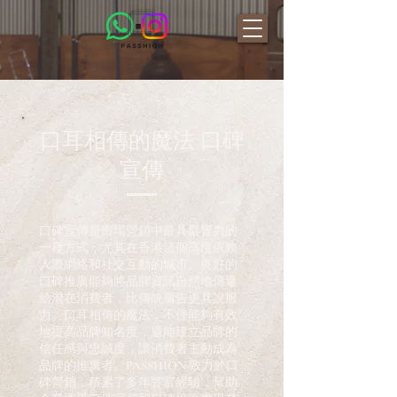
口耳相傳的魔法 口碑
宣傳
口碑宣傳是市場營銷中最具影響力的
一種方式，尤其在香港這個高度依賴
人際網絡和社交互動的城市。良好的
口碑推廣能夠將品牌資訊自然地傳遞
給潛在消費者，比傳統廣告更具說服
力。口耳相傳的魔法，不僅能夠有效
地提高品牌知名度，還能建立品牌的
信任感與忠誠度，讓消費者主動成為
品牌的推廣者。PASSHION 致力於口
碑營銷，積累了多年豐富經驗，幫助