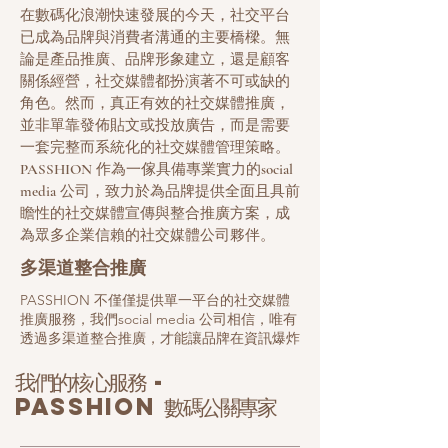
在數碼化浪潮快速發展的今天，社交平台
已成為品牌與消費者溝通的主要橋樑。無
論是產品推廣、品牌形象建立，還是顧客
關係經營，社交媒體都扮演著不可或缺的
角色。然而，真正有效的社交媒體推廣，
並非單靠發佈貼文或投放廣告，而是需要
一套完整而系統化的社交媒體管理策略。
PASSHION 作為一傢具備專業實力的social
media 公司，致力於為品牌提供全面且具前
瞻性的社交媒體宣傳與整合推廣方案，成
為眾多企業信賴的社交媒體公司夥伴。
多渠道整合推廣
PASSHION 不僅僅提供單一平台的社交媒體
推廣服務，我們social media 公司相信，唯有
透過多渠道整合推廣，才能讓品牌在資訊爆炸
的時代中保持高度能見度。現代消費者接收資
我們的核心服務 -
訊的途徑多元，可能同時活躍於 Facebook、
Instagram、YouTube、TikTok、論壇與即時
Passhion 數碼公關專家
通訊平台，因此單一管道的社交媒體宣傳已難
以達到理想效果。