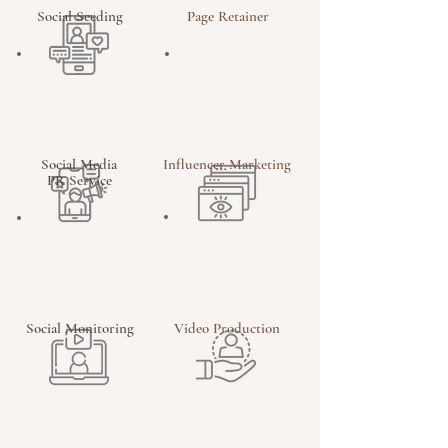
Social Seeding
Page Retainer
Social Media
Influencer Marketing
PR Service
Social Monitoring
Video Production