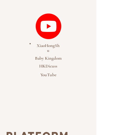
XiaoHongSh
u
Baby Kingdom
HKDicuss
YouTube