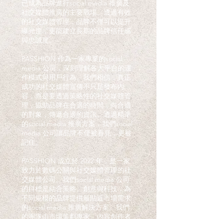
已成為品牌進行social media 推廣及
社交媒體推廣的主要戰場。透過有效
的社交媒體管理，品牌不僅可以提升
曝光度，更能建立長期的品牌信任感
與忠誠度。
PASSHION 作為一家專業的social
media 公司，深刻理解各大平台的運
作模式與用戶行為。我們相信，真正
成功的社交媒體宣傳不只是發布內
容，而是要透過策略性的社交媒體管
理，協助品牌在合適的時間，向合適
的對象，傳遞合適的資訊。透過精準
的social media 推廣方案，我們social
media 公司讓品牌不僅被看見，更被
記住。
PASSHION 成立於 2022 年，是一家
致力於數碼公關與社交媒體管理的社
交媒體公司。我們social media 公司
的目標是結合策略、創意與科技，為
不同規模的品牌提供最貼近市場需求
的social media 推廣解決方案。我們
的團隊由市場策劃專家、內容創作者