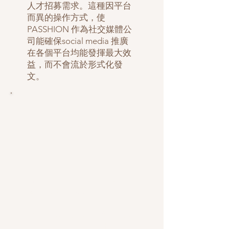
人才招募需求。這種因平台
而異的操作方式，使
PASSHION 作為社交媒體公
司能確保social media 推廣
在各個平台均能發揮最大效
益，而不會流於形式化發
文。
數據分析
與優化
真正專業的社交媒體管理，
必須建立在數據基礎之上。
PASSHION 透過追蹤互動
率、觸及人數、轉換行為及
用戶回饋，持續優化社交媒