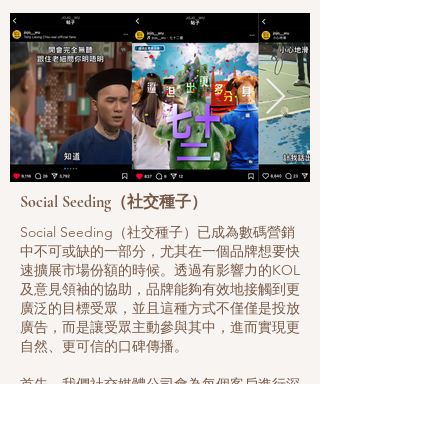
PASSHION 的社交媒體管理策略強調跨平台
整合，透過統一的品牌訊息核心，延伸至不同
社交平台與數碼媒體。這種整合式社交媒體推
廣方式，使品牌能在多個接觸點與目標客群互
動，建立一致且穩定的品牌印象。我們的社交
媒體公司會根據品牌特性，結合線上內容行
銷、KOL 合作、網絡媒體曝光與實體活動宣
傳，將社交媒體宣傳融入整體市場策略之中。
Social Seeding（社交種子）
透過這樣的多渠道操作，PASSHION 的social
media 推廣不再是單向輸出，而是形成一個
Social Seeding（社交種子）已成為數碼營銷
持續循環的品牌溝通網絡。每一個平台的內
中不可或缺的一部分，尤其在一個品牌想要快
容，都能相互呼應並導流至其他平台，讓社交
速擴展市場份額的時候。透過有影響力的KOL
媒體推廣不僅提升曝光率，更有效延長品牌訊
及意見領袖的協助，品牌能夠有效地接觸到更
息的生命週期。這種高度整合的社交媒體管理
廣泛的目標受眾，並且這種方式不僅僅是投放
模式，使 PASSHION 成為能夠協助品牌建立
廣告，而是讓受眾主動參與其中，進而實現更
長期影響力的社交媒體公司。
自然、更可信的口碑傳播。
KOL 與品牌之間的深度聯繫
首先，我們社交媒體公司會為每個客戶進行深
入的市場分析，確定品牌所希望接觸的主要受
在社交媒體推廣的生態系統中，KOL 已成為
眾群體。隨後，我們根據這些目標受眾的興趣
影響消費者決策的重要關鍵。然而，
和行為習慣，精心挑選適合的KOL或社交媒體