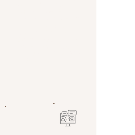
體推廣成效。我們定期向客
戶提供分析報告，說明哪些
社交媒體宣傳內容最受歡
迎，哪些策略需要調整。這
種以數據為導向的社交媒體
管理模式，讓品牌在每一次
social media 推廣投放時，都
能作出更精準的決策，避免
資源浪費。