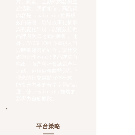
片、動畫、互動式內容與主
題活動。我們相信，高品質
內容是social media 推廣成
效的基礎，透過故事化敘事
與視覺化呈現，能有效拉近
品牌與受眾之間的距離。此
外，PASSHION 亦重視內容
與時事趨勢的結合，讓社交
媒體管理不再只是品牌單向
輸出，而是與社會話題產生
連結。這種結合趨勢與品牌
理念的社交媒體宣傳模式，
能提升內容的分享率與討論
度，使social media 推廣的
影響力自然擴散。
平台策略